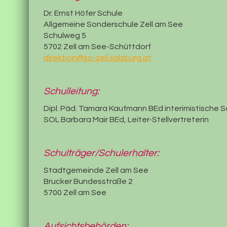
Dr. Ernst Höfer Schule
Allgemeine Sonderschule Zell am See
Schulweg 5
5702 Zell am See-Schüttdorf
direktion@so-zell.salzburg.at
Schulleitung:
Dipl. Päd. Tamara Kaufmann BEd interimistische S
SOL Barbara Mair BEd, Leiter-Stellvertreterin
Schulträger/Schulerhalter:
Stadtgemeinde Zell am See
Brucker Bundesstraße 2
5700 Zell am See
Aufsichtsbehörden: