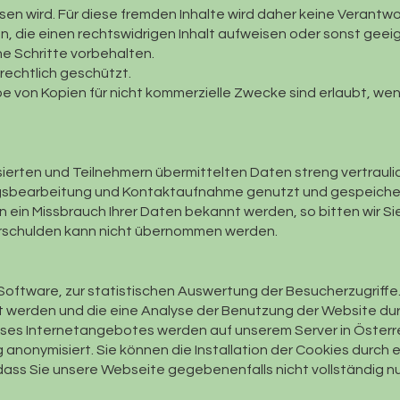
sen wird. Für diese fremden Inhalte wird daher keine Verantw
n, die einen rechtswidrigen Inhalt aufweisen oder sonst gee
e Schritte vorbehalten.
rechtlich geschützt.
e von Kopien für nicht kommerzielle Zwecke sind erlaubt, wenn
essierten und Teilnehmern übermittelten Daten streng vertrauli
gsbearbeitung und Kontaktaufnahme genutzt und gespeichert.
en ein Missbrauch Ihrer Daten bekannt werden, so bitten wir S
erschulden kann nicht übernommen werden.
oftware, zur statistischen Auswertung der Besucherzugriffe
 werden und die eine Analyse der Benutzung der Website durc
ses Internetangebotes werden auf unserem Server in Österrei
anonymisiert. Sie können die Installation der Cookies durch 
ass Sie unsere Webseite gegebenenfalls nicht vollständig n