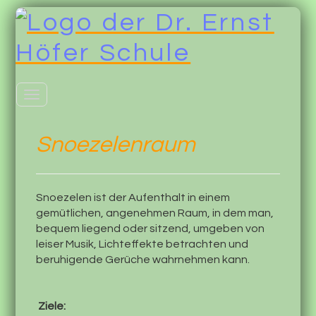
Toggle
navigation
Snoezelenraum
Snoezelen ist der Aufenthalt in einem
gemütlichen, angenehmen Raum, in dem man,
bequem liegend oder sitzend, umgeben von
leiser Musik, Lichteffekte betrachten und
beruhigende Gerüche wahrnehmen kann.
Ziele: