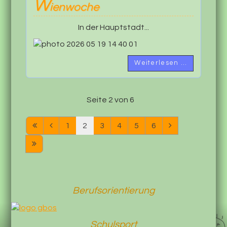
W
ienwoche
In der Hauptstadt...
Weiterlesen …
Seite 2 von 6
1
2
3
4
5
6
Berufsorientierung
Schulsport