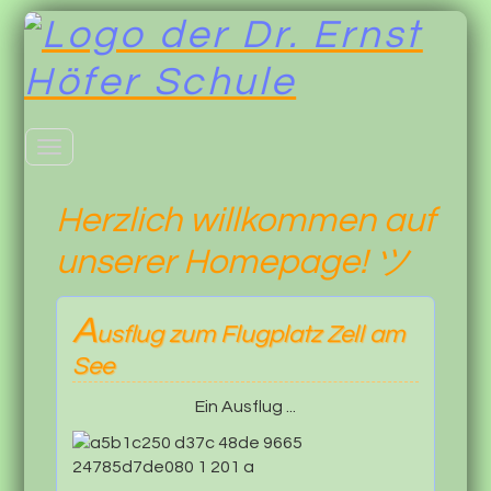
Toggle
navigation
Herzlich willkommen auf
unserer Homepage! ツ
A
usflug zum Flugplatz Zell am
See
Ein Ausflug ...